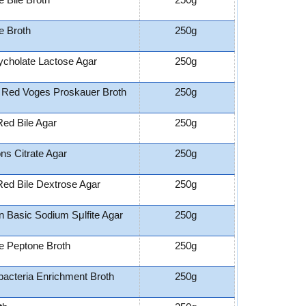
e Bile Broth
250g
e Broth
250g
cholate Lactose Agar
250g
 Red Voges Proskauer Broth
250g
Red Bile Agar
250g
s Citrate Agar
250g
 Red Bile Dextrose Agar
250g
n Basic Sodium Sμlfite Agar
250g
e Peptone Broth
250g
bacteria Enrichment Broth
250g