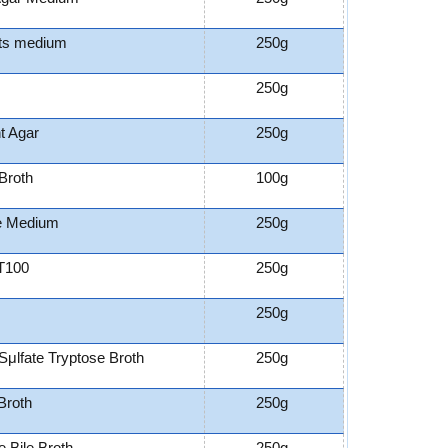
ts medium
250g
250g
t Agar
250g
Broth
100g
e Medium
250g
T100
250g
250g
Sμlfate Tryptose Broth
250g
Broth
250g