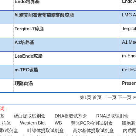
Endo A
Endo培养基
LMG A
乳糖莫能霉素葡萄糖醛酸琼脂
Tergito
Tergitol-7琼脂
A1 Me
A1培养基
m-End
LesEndo琼脂
m-TEC
m-TEC琼脂
Presen
现隐肉汤
第1页
首页
上一页
下一页
词：
基
蛋白提取试剂盒
DNA提取试剂盒
RNA提取试剂盒
Western Blot
WB
 抗体
荧光PCR检测试剂盒
细胞凋
取试剂盒
叶绿体提取试剂盒
高尔基体提取试剂盒
内质