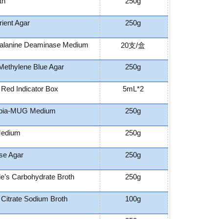
th
250g
rient Agar
250g
alanine Deaminase Medium
20支/盒
Methylene Blue Agar
250g
 Red Indicator Box
5mL*2
bia-MUG Medium
250g
edium
250g
se Agar
250g
e’s Carbohydrate Broth
250g
 Citrate Sodium Broth
100g