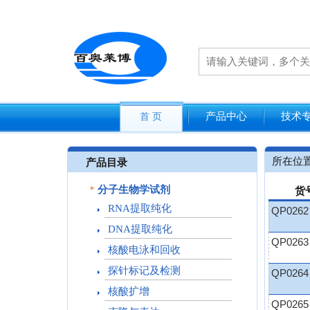
产品中心
技术
首 页
所在位
产品目录
分子生物学试剂
货
RNA提取纯化
QP0262
DNA提取纯化
QP0263
核酸电泳和回收
探针标记及检测
QP0264
核酸扩增
QP0265