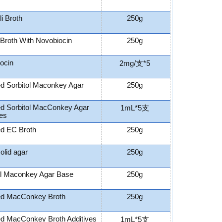
i Broth
250g
roth With Novobiocin
250g
ocin
2mg/支*5
ed Sorbitol Maconkey Agar
250g
ed Sorbitol MacConkey Agar
1mL*5支
ves
ed EC Broth
250g
olid agar
250g
ol Maconkey Agar Base
250g
ed MacConkey Broth
250g
ed MacConkey Broth Additives
1mL*5支