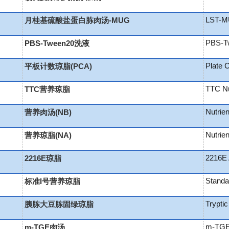
LST-
月桂基硫酸盐蛋白胨肉汤-MUG
PBS-Tw
PBS-Tween20洗液
Plate 
平板计数琼脂(PCA)
TTC Nu
TTC营养琼脂
Nutrien
营养肉汤(NB)
Nutrien
营养琼脂(NA)
2216E 
2216E琼脂
Standar
标准I号营养琼脂
Trypti
胰胨大豆胨固绿琼脂
m-TGE
m-TGE肉汤