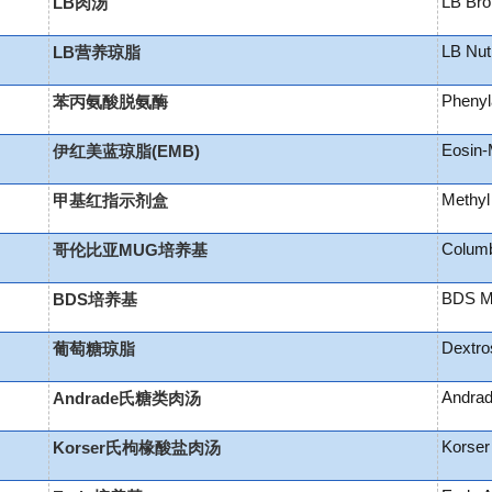
LB Bro
LB肉汤
LB Nut
LB营养琼脂
Phenyl
苯丙氨酸脱氨酶
Eosin-
伊红美蓝琼脂(EMB)
Methyl
甲基红指示剂盒
Colum
哥伦比亚MUG培养基
BDS M
BDS培养基
Dextro
葡萄糖琼脂
Andrad
Andrade氏糖类肉汤
Korser
Korser氏枸椽酸盐肉汤