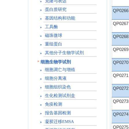
克隆与表达
蛋白质研究
QP0266
基因结构和功能
QP0267
工具酶
磁珠微球
QP0268
重组蛋白
QP0269
其他分子生物学试剂
细胞生物学试剂
QP0270
细胞凋亡与增殖
QP0271
细胞分离液
细胞组织染色
QP0272
生化检测试剂盒
QP0273
免疫检测
报告基因检测
QP0274
凝胶迁移EMSA
QP0275