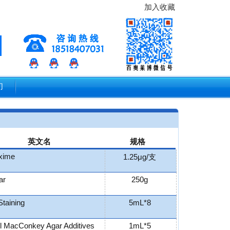
加入收藏
们
英文名
规格
xime
1.25μg/支
ar
250g
taining
5mL*8
ol MacConkey Agar Additives
1mL*5