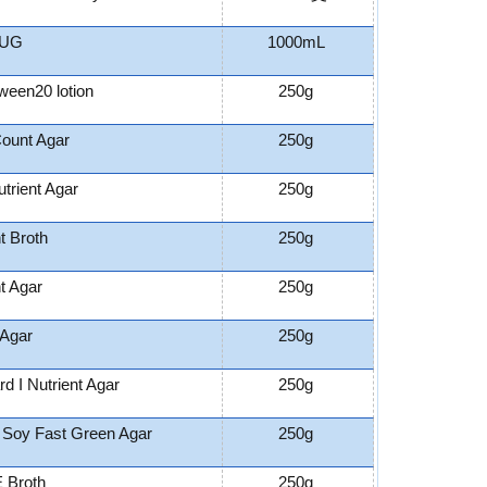
MUG
1000mL
een20 lotion
250g
Count Agar
250g
trient Agar
250g
t Broth
250g
t Agar
250g
Agar
250g
d I Nutrient Agar
250g
c Soy Fast Green Agar
250g
 Broth
250g