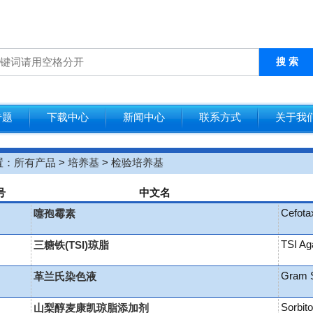
搜 索
专题
下载中心
新闻中心
联系方式
关于我
置：
所有产品
>
培养基
>
检验培养基
号
中文名
Cefota
噻孢霉素
TSI Ag
三糖铁(TSI)琼脂
Gram S
革兰氏染色液
Sorbit
山梨醇麦康凯琼脂添加剂