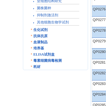
亚细胞结构研究
菌株菌种
QP0276
抑制剂激活剂
QP0277
其他细胞生物学试剂
生化试剂
QP0278
抗体抗原
QP0279
血液制品
培养基
QP0280
ELISA试剂盒
毒素细菌病毒检测
QP0281
耗材
QP0282
QP0283
QP0284
QP0285