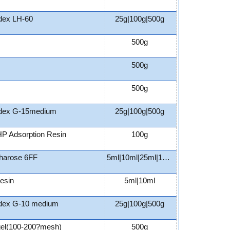
dex LH-60
25g|100g|500g
500g
500g
500g
dex G-15medium
25g|100g|500g
 Adsorption Resin
100g
harose 6FF
5ml|10ml|25ml|100ml
esin
5ml|10ml
dex G-10 medium
25g|100g|500g
 gel(100-200?mesh)
500g