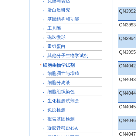
克隆与表达
蛋白质研究
QN3992
基因结构和功能
QN3993
工具酶
磁珠微球
QN3994
重组蛋白
QN3995
其他分子生物学试剂
细胞生物学试剂
QN4042
细胞凋亡与增殖
QN4043
细胞分离液
细胞组织染色
QN4044
生化检测试剂盒
QN4045
免疫检测
报告基因检测
QN4046
凝胶迁移EMSA
QN4047