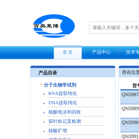
产品中心
技术
首 页
所在位
产品目录
分子生物学试剂
货
RNA提取纯化
QN3987
DNA提取纯化
QN3989
核酸电泳和回收
探针标记及检测
QN3990
核酸扩增
QN3991