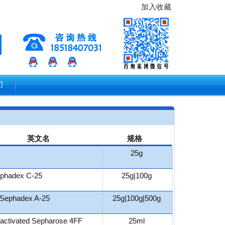
加入收藏
们
英文名
规格
25g
phadex C-25
25g|100g
Sephadex A-25
25g|100g|500g
activated Sepharose 4FF
25ml