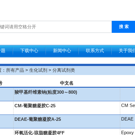
搜 索
专题
下载中心
新闻中心
联系方式
关于我
置：
所有产品
>
生化试剂
>
分离试剂类
号
中文名
羧甲基纤维素钠(粘度300～800)
CM Se
CM-葡聚糖凝胶C-25
DEAE 
DEAE-葡聚糖凝胶A-25
Epoxy 
环氧活化-琼脂糖凝胶4FF