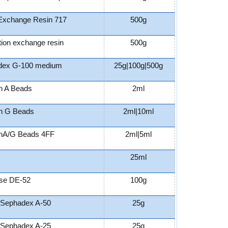
Exchange Resin 717
500g
tion exchange resin
500g
dex G-100 medium
25g|100g|500g
in A Beads
2ml
in G Beads
2ml|10ml
inA/G Beads 4FF
2ml|5ml
25ml
ose DE-52
100g
Sephadex A-50
25g
Sephadex A-25
25g